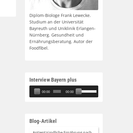
Diplom-Biologe Frank Lewecke.
Studium an der Universität
Bayreuth und Uniklinik Erlangen-
Nürnberg. Gesundheit und
Ernährungsberatung. Autor der
Foodfibel.
Interview Bayern plus
Audio-
Pfeiltasten
00:00
00:00
Player
Hoch/Runter
benutzen,
um
die
Blog-Artikel
Lautstärke
zu
Antientzündliche Ernährung nach