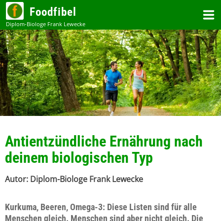
Zum
Foodfibel
Inhalt
Antientzündliche Ernährung nach
deinem biologischen Typ
Kurkuma, Beeren, Omega-3: Diese Listen sind für alle
Menschen gleich. Menschen sind aber nicht gleich. Die