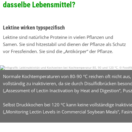
dasselbe Lebensmittel?
Lektine wirken typspezifisch
Lektine sind natürliche Proteine in vielen Pflanzen und
Samen. Sie sind hitzestabil und dienen der Pflanze als Schutz
vor Fressfeinden. Sie sind die „Antikörper“ der Pflanze.
Normale Kochtemperaturen von 80-90 °C reichen oft nicht aus, 
vollständig zu inaktivieren, da sie durch Disulfidbrücken besonde
(„Assessment of Lectin Inactivation by Heat and Digestion“, Pus
Selbst Druckkochen bei 120 °C kann keine vollständige Inaktivi
(„Monitoring Lectin Levels in Commercial Soybean Meals“, Fasina