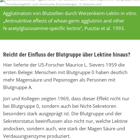
Agglutination von Blutzellen durch Weizenkeim-Lektin in vitro.
„Antinutritive effects of wheat-germ agglutinin and other
N-acetylglucosamine-specific lectins“,
Pusztai et al. 1993.
Reicht der Einfluss der Blutgruppe über Lektine hinaus?
Hier lieferte der
US-Forscher
Maurice L. Sievers
1959 die
ersten Belege: Menschen mit
Blutgruppe 0
haben deutlich
mehr Magensäure und Pepsinogen als Personen mit
Blutgruppe A.
Jori und Kollegen zeigten 1969, dass dieser Effekt nicht nur
bei
Blutgruppe 0
, sondern auch bei
Nicht-Sekretoren
besonders stark ausgeprägt ist. Die Blutgruppe und der
Sekretorstatus beeinflussen also nicht nur, welche Lektine
andocken, sondern auch, wie stark der Magen Säure und
Verdauungsenzyme produziert.