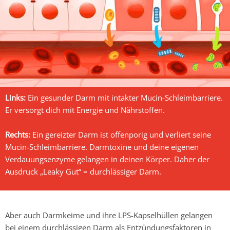
Links:
Ein gesunder Darm mit intakter Mucin-Schleimbarriere.
Er versorgt dich mit Energie und Nährstoffen.
Rechts:
Ein gereizter Darm ist offenporig und verliert seine
Mucin-Schleimbarriere. Darmtoxine und deine eigenen
Verdauungsenzyme gelangen in deinen Körper. Daher der
Ausdruck „Leaky Gut“ = durchlässiger Darm.
Aber auch Darmkeime und ihre LPS-Kapselhüllen gelangen
bei einem durchlässigen Darm als Entzündungsfaktoren in