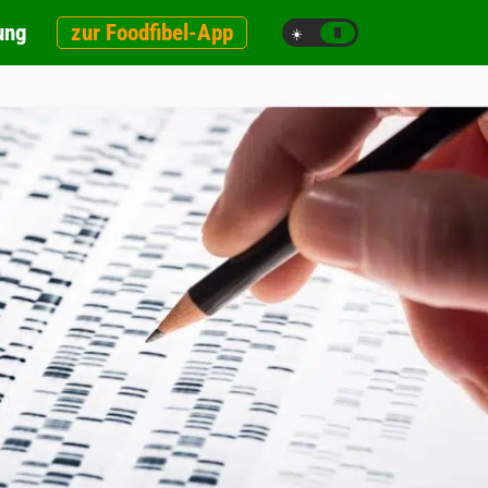
ung
zur Foodfibel-App
☀️
🌙