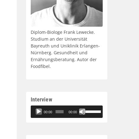
Diplom-Biologe Frank Lewecke.
Studium an der Universität
Bayreuth und Uniklinik Erlangen-
Nürnberg. Gesundheit und
Ernährungsberatung. Autor der
Foodfibel.
Interview
Audio-
Pfeiltasten
00:00
00:00
Player
Hoch/Runter
benutzen,
um
die