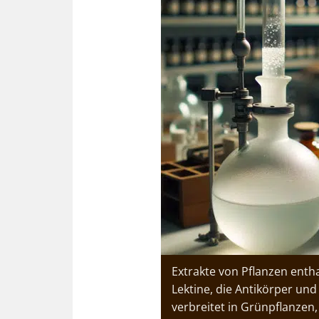
Extrakte von Pflanzen enth
Lektine, die Antikörper und
verbreitet in Grünpflanzen