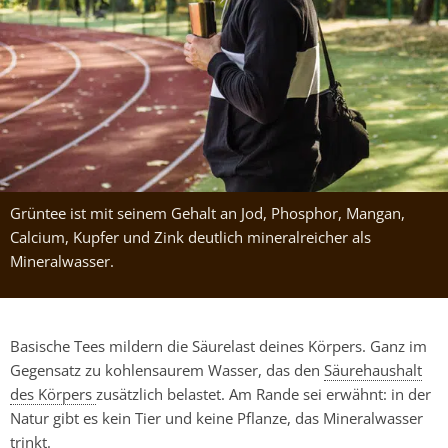
Grüntee ist mit seinem Gehalt an Jod, Phosphor, Mangan,
Calcium, Kupfer und Zink deutlich mineralreicher als
Mineralwasser.
Basische Tees mildern die Säurelast deines Körpers. Ganz im
Gegensatz zu kohlensaurem Wasser, das den
Säurehaushalt
des Körpers
zusätzlich belastet. Am Rande sei erwähnt: in der
Natur gibt es kein Tier und keine Pflanze, das Mineralwasser
trinkt.