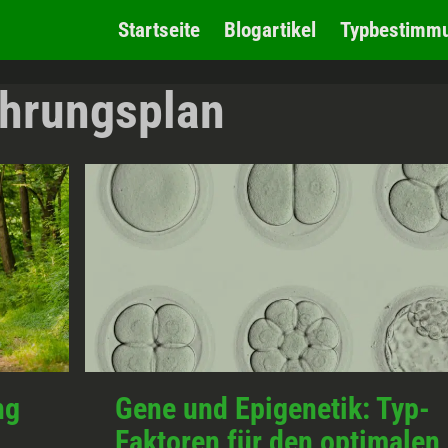
Startseite
Blogartikel
Typbestimm
hrungsplan
ng
Gene und Epigenetik: Typ-
Faktoren für den optimalen