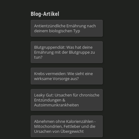
um
die
Blog-Artikel
Lautstärke
zu
Antientzündliche Ernährung nach
deinem biologischen Typ
regeln.
Blutgruppendiät: Was hat deine
Ernährung mit der Blutgruppe zu
tun?
Krebs vermeiden: Wie sieht eine
wirksame Vorsorge aus?
Leaky Gut: Ursachen für chronische
Entzündungen &
Autoimmunkrankheiten
Abnehmen ohne Kalorienzählen -
Mitochondrien, Fettleber und die
Ursachen von Übergewicht