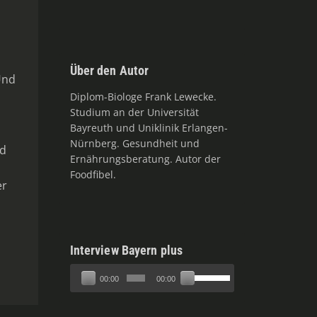
Über den Autor
Und
Diplom-Biologe Frank Lewecke.
Studium an der Universität
Bayreuth und Uniklinik Erlangen-
Nürnberg. Gesundheit und
nd
Ernährungsberatung. Autor der
Foodfibel.
er
Interview Bayern plus
Audio-
Pfeiltasten
00:00
00:00
Player
Hoch/Runter
benutzen,