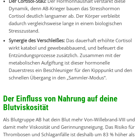
Der Cortisol-Stau:
Der Hormonhaushalt verstärkt diese
Dynamik, denn
AB-Krieger
bauen das Stresshormon
Cortisol deutlich langsamer ab. Der Körper verbleibt
dadurch vergleichsweise lange in einem biologischen
Stresszustand.
Synergie des Verschleißes:
Das dauerhaft erhöhte Cortisol
wirkt katabol und gewebeabbauend, und befeuert die
Entzündungsprozesse zusätzlich. Zusammen mit der
metabolischen Aufgiftung ist dieser hormonelle
Dauerstress ein Beschleuniger für den Kipppunkt und den
schnellen Übergang in den „Sammler-Modus“.
Der Einfluss von Nahrung auf deine
Blutviskosität
Als Blutgruppe AB hat dein Blut mehr Von-Willebrand-VIII und
damit mehr Viskosität und Gerinnungsneigung. Das Risiko für
Thrombosen und Schlaganfälle ist deshalb um
83 %
höher als