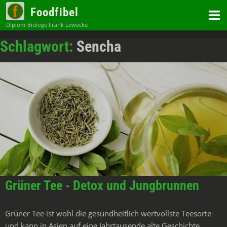
Zum
Foodfibel
Inhalt
Schlagwort:
Sencha
Grüner Tee - Detox und Jungbrunnen
Grüner Tee ist wohl die gesundheitlich wertvollste Teesorte
und kann in Asien auf eine Jahrtausende alte Geschichte