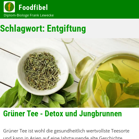
Zum
Foodfibel
Inhalt
Schlagwort:
Entgiftung
Grüner Tee - Detox und Jungbrunnen
Grüner Tee ist wohl die gesundheitlich wertvollste Teesorte
und kann in Asien auf eine Jahrtausende alte Geschichte