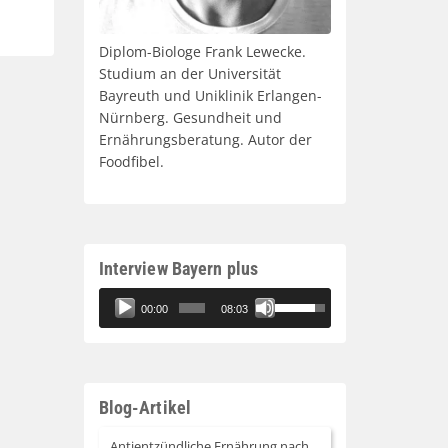
Diplom-Biologe Frank Lewecke.
Studium an der Universität
Bayreuth und Uniklinik Erlangen-
Nürnberg. Gesundheit und
Ernährungsberatung. Autor der
Foodfibel.
Interview Bayern plus
Audio-
Pfeiltasten
00:00
08:03
Player
Hoch/Runter
benutzen,
um
die
Blog-Artikel
Lautstärke
zu
Antientzündliche Ernährung nach