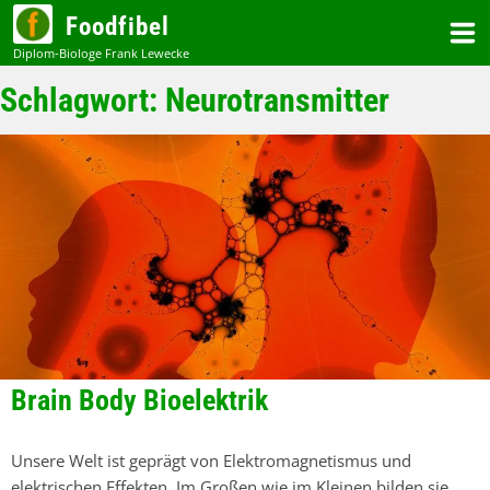
Zum
Foodfibel
Inhalt
Schlagwort:
Neurotransmitter
Brain Body Bioelektrik
Unsere Welt ist geprägt von Elektromagnetismus und
elektrischen Effekten. Im Großen wie im Kleinen bilden sie